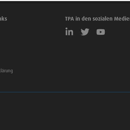
nks
TPA in den sozialen Medi
klärung