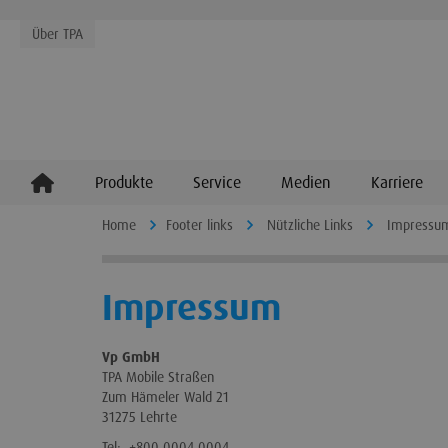
Über TPA
Produkte
Service
Medien
Karriere
Home
Footer links
Nützliche Links
Impressu
Impressum
Vp GmbH
TPA Mobile Straßen
Zum Hämeler Wald 21
31275 Lehrte
Tel: +800 0004 0004