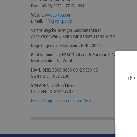
Fax: +49 (0) 5175 – 7715 – 994
Web:
www.vp-tpa.com
E-Mail:
info@vp-tpa.de
Vertretungsberechtigte Geschäftsführer:
Alice Woodwark, Keith Winstanley, Frank Witte
Registergericht Hildesheim, HRB 209442
Bankverbindung: HSBC Trinkaus & Burkhardt AG
Kontoinhaber: Vp GmbH
IBAN: DE82 3003 0880 0012 9530 03
SWIFT-BIC: TUBDDEDD
This
Steuer-Nr.: 76003/11697
Ust.Id-Nr: DE814789708
Hier gelangen Sie zu unseren AGB