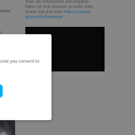
Team, die Arbeitszeiten und Aufgaben.
Haben wir Dein Interesse geweckt? Dann
chwere
bewirb Dich jetzt unter
https://www.vp-
tpa.com/de/karriere/st...
u
bsite you consent to