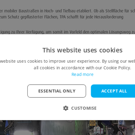
er mobiler Baustraßen in Hoch- und Tiefbau etabliert. Ob als Stellfläche für s
m Schutz gepflasterter Flächen, TPA schafft für jede Herausforderung
chtigung zu Ihrer Verfügung, um somit im Vorfeld den optimalen Lösungsweg z
This website uses cookies
 website uses cookies to improve user experience. By using our we
all cookies in accordance with our Cookie Policy.
Read more
ESSENTIAL ONLY
ACCEPT ALL
CUSTOMISE